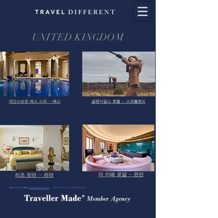
​UNITED KINGDOM
​게인스보로 베스 스파 - 베스
글랜이글스 호텔 - 스코틀랜드
더 카페 로얄 - 런던
​리츠 런던 - 런던
IATA
96647272
EMAIL
booking@t-percent.com
COPYRIGHT ALL RIGHTS RESERVED.